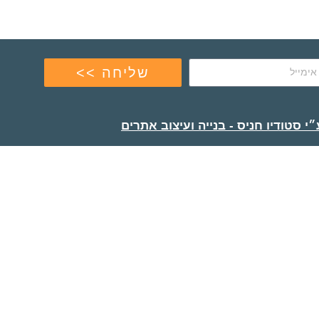
שליחה >>
י סטודיו חניס - בנייה ועיצוב אתרים