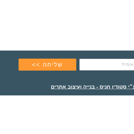
שליחה >>
י סטודיו חניס - בנייה ועיצוב אתרים