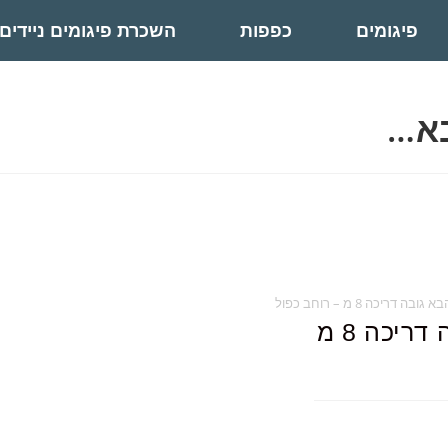
פיגומים
כפפות
השכרת פיגומים ניידים
בא…
דריכה 8 מ – רוחב כפול
פיגום אלומיניום הדור הבא גובה דריכה 8 מ