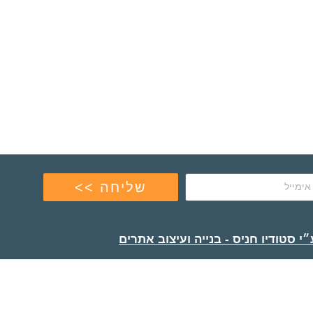
שליחה >>
י סטודיו חניס - בנייה ועיצוב אתרים