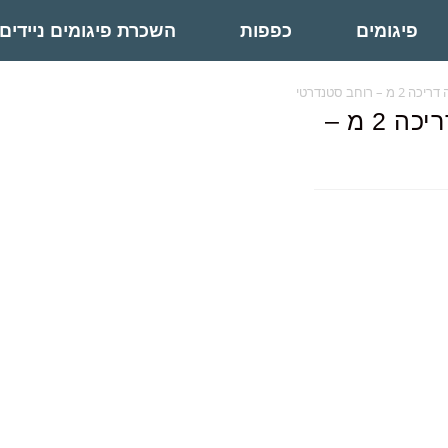
פיגומים
כפפות
השכרת פיגומים ניידים
וחב סטנדרטי
פיגום אלומיניום מקצועי גובה דריכה 2 מ –